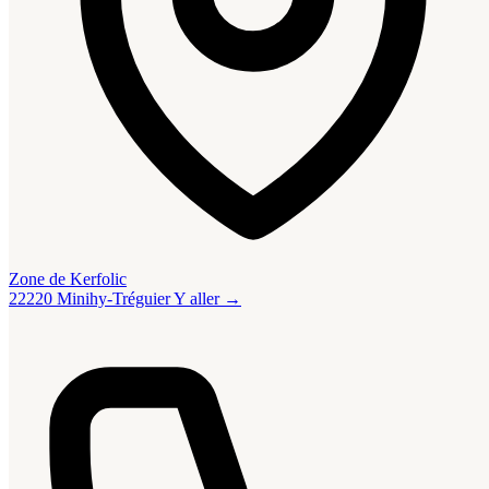
Zone de Kerfolic
22220 Minihy-Tréguier
Y aller →