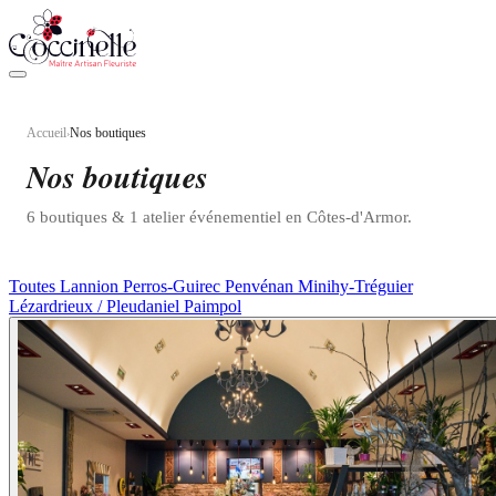
Aller au contenu principal
Accueil
Nos boutiques
›
COMMANDER EN LIGNE
Nos boutiques
6 boutiques & 1 atelier événementiel en Côtes-d'Armor.
Toutes
Lannion
Perros-Guirec
Penvénan
Minihy-Tréguier
Lézardrieux / Pleudaniel
Paimpol