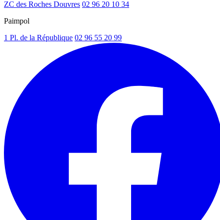
ZC des Roches Douvres
02 96 20 10 34
Paimpol
1 Pl. de la République
02 96 55 20 99