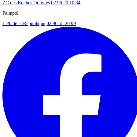
ZC des Roches Douvres
02 96 20 10 34
Paimpol
1 Pl. de la République
02 96 55 20 99