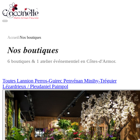
Aller au contenu principal
Accueil
Nos boutiques
›
COMMANDER EN LIGNE
Nos boutiques
6 boutiques & 1 atelier événementiel en Côtes-d'Armor.
Toutes
Lannion
Perros-Guirec
Penvénan
Minihy-Tréguier
Lézardrieux / Pleudaniel
Paimpol