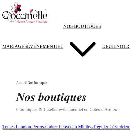
Aller au contenu principal
NOS BOUTIQUES
MARIAGES
ÉVÉNEMENTIEL
DEUIL
NOTR
Accueil
Nos boutiques
›
Nos boutiques
6 boutiques & 1 atelier événementiel en Côtes-d'Armor.
Toutes
Lannion
Perros-Guirec
Penvénan
Minihy-Tréguier
Lézardrieu